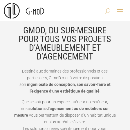
GMOD, DU SUR-MESURE
POUR TOUS VOS PROJETS
D’AMEUBLEMENT ET
D’AGENCEMENT
Destiné aux domaines des professionnels et des
particuliers, G.moD met à votre disposition
son
ingéniosité de conception, son savoir-faire et
l’exigence d’une esthétique de qualité
.
Que se soit pour un espace intérieur ou extérieur,
nos
solutions d’agencement ou de mobiliers sur
mesure
vous permettent de disposer d’un habitat unique
et plus agréable à vivre.
Les solutions créées spécifiquement pour vous,